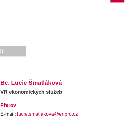
čí
Bc. Lucie Šmatláková
VR ekonomických služeb
Přerov
E-mail:
lucie.smatlakova@enpro.cz