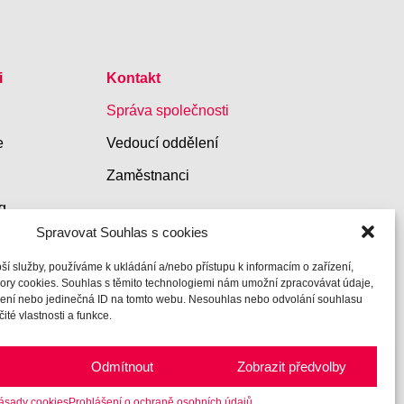
i
Kontakt
Správa společnosti
e
Vedoucí oddělení
Zaměstnanci
g
Spravovat Souhlas s cookies
ší služby, používáme k ukládání a/nebo přístupu k informacím o zařízení,
bory cookies. Souhlas s těmito technologiemi nám umožní zpracovávat údaje,
ázení nebo jedinečná ID na tomto webu. Nesouhlas nebo odvolání souhlasu
ité vlastnosti a funkce.
Odmítnout
Zobrazit předvolby
lužbou
ásady cookies
Prohlášení o ochraně osobních údajů