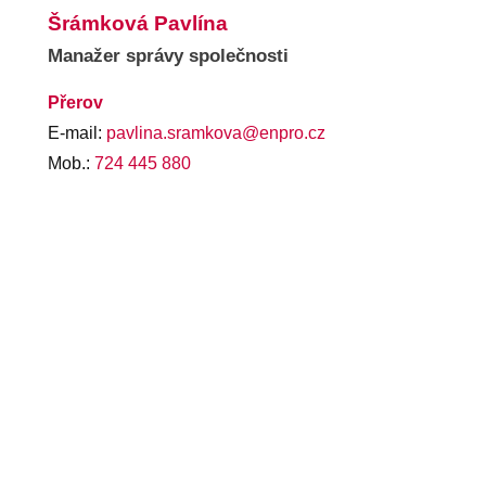
Šrámková Pavlína
Manažer správy společnosti
Přerov
E-mail:
pavlina.sramkova@enpro.cz
Mob.:
724 445 880