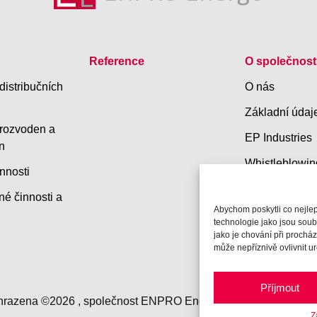
Reference
O společnost
distribučních
O nás
Základní údaj
 rozvoden a
EP Industries
n
Whistleblowin
nnosti
né činnosti a
Abychom poskytli co nejlep
technologie jako jsou sou
jako je chování při proch
může nepříznivě ovlivnit urč
Příjmout
hrazena ©2026 , společnost ENPRO Energo s.r.o. Vytvořeno s
Z