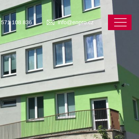
571 108 836
info@enpro.cz